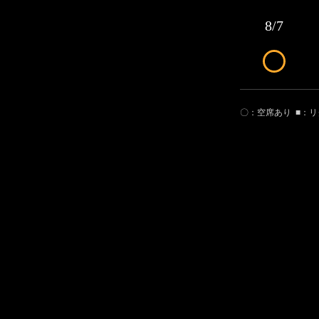
8/7
〇：空席あり
■：