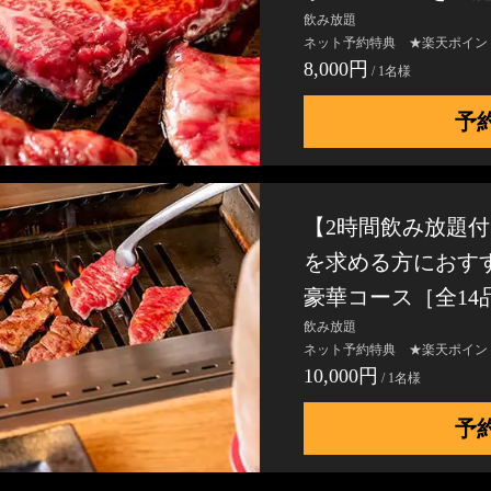
飲み放題
ネット予約特典 ★楽天ポイン
8,000円
/ 1名様
予
【2時間飲み放題付1
を求める方におす
豪華コース［全14
飲み放題
ネット予約特典 ★楽天ポイン
10,000円
/ 1名様
予