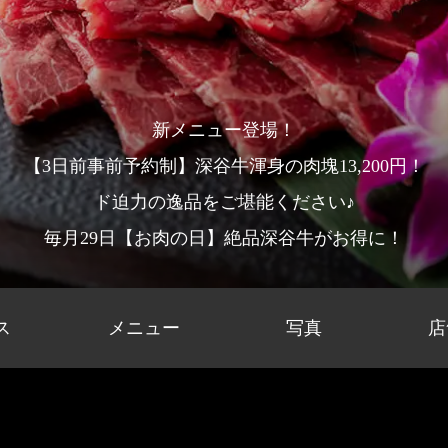
新メニュー登場！
【3日前事前予約制】深谷牛渾身の肉塊13,200円！
ド迫力の逸品をご堪能ください♪
毎月29日【お肉の日】絶品深谷牛がお得に！
ス
メニュー
写真
店