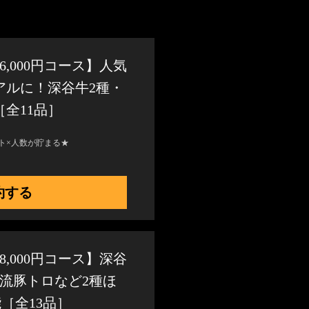
,000円コース】人気
アルに！深谷牛2種・
全11品］
ト×人数が貯まる★
約する
,000円コース】深谷
流豚トロなど2種ほ
［全13品］