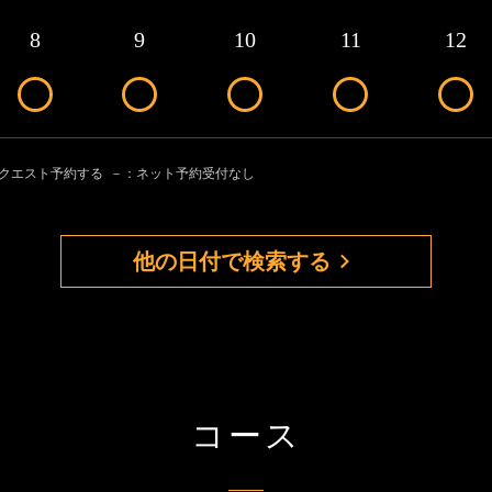
8
9
10
11
12
リクエスト予約する
－：ネット予約受付なし
他の日付で検索する
コース