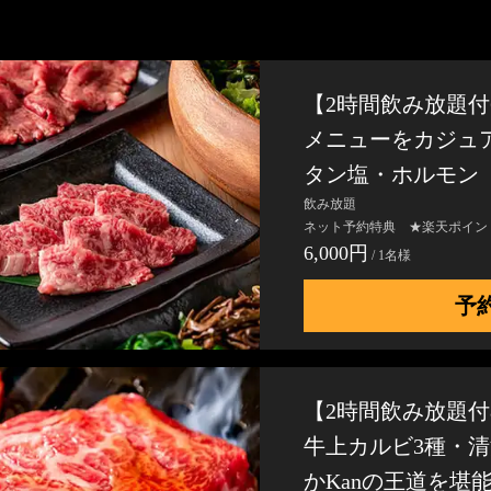
【2時間飲み放題付6
メニューをカジュ
タン塩・ホルモン［
飲み放題
ネット予約特典 ★楽天ポイン
6,000円
/ 1名様
予
【2時間飲み放題付8
牛上カルビ3種・清
かKanの王道を堪能